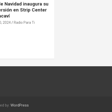
 Navidad inaugura su
ersión en Strip Center
acaví
0, 2024
Radio Para Ti
ed by:
WordPress