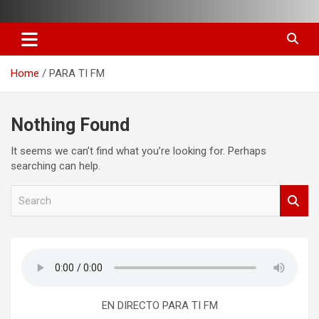
Skip
to
content
Home
PARA TI FM
Nothing Found
It seems we can’t find what you’re looking for. Perhaps
searching can help.
S
e
a
r
c
h
EN DIRECTO PARA TI FM