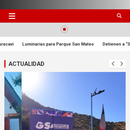
Skip
to
content
ias para Parque San Mateo
Detienen a “Spiderman”: sujeto e
ACTUALIDAD