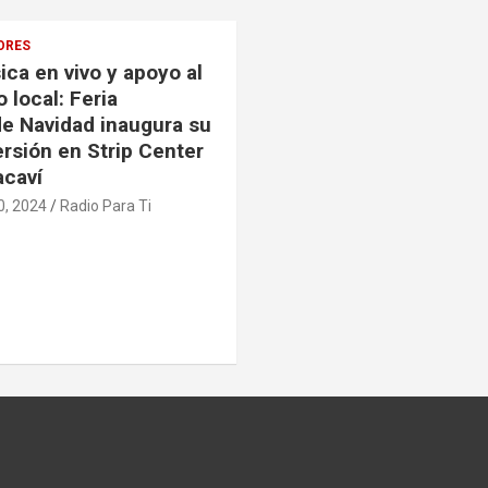
ORES
ca en vivo y apoyo al
 local: Feria
 Navidad inaugura su
ersión en Strip Center
acaví
0, 2024
Radio Para Ti