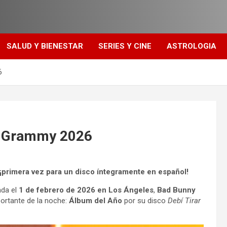
SALUD Y BIENESTAR
SERIES Y CINE
ASTROLOGIA
6
os Grammy 2026
¡primera vez para un disco íntegramente en español!
ada el
1 de febrero de 2026 en Los Ángeles
,
Bad Bunny
portante de la noche:
Álbum del Año
por su disco
Debí Tirar