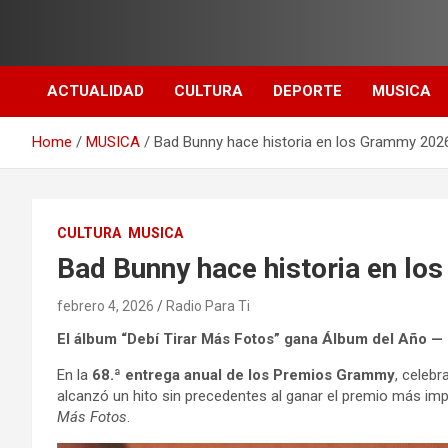
Skip
to
content
ACTUALIDAD
CULTURA
DEPORTE
MUSICA
Home
MUSICA
Bad Bunny hace historia en los Grammy 202
CULTURA
MUSICA
Bad Bunny hace historia en l
febrero 4, 2026
Radio Para Ti
El álbum “Debí Tirar Más Fotos” gana Álbum del Año — 
En la
68.ª entrega anual de los Premios Grammy
, celebr
alcanzó un hito sin precedentes al ganar el premio más im
Más Fotos
.