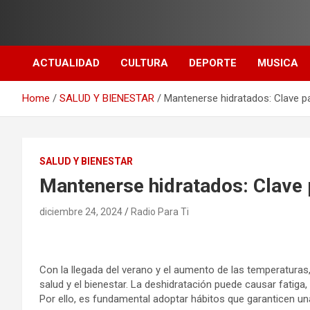
Skip
to
content
ACTUALIDAD
CULTURA
DEPORTE
MUSICA
Home
SALUD Y BIENESTAR
Mantenerse hidratados: Clave p
SALUD Y BIENESTAR
Mantenerse hidratados: Clave 
diciembre 24, 2024
Radio Para Ti
Con la llegada del verano y el aumento de las temperaturas,
salud y el bienestar. La deshidratación puede causar fati
Por ello, es fundamental adoptar hábitos que garanticen un