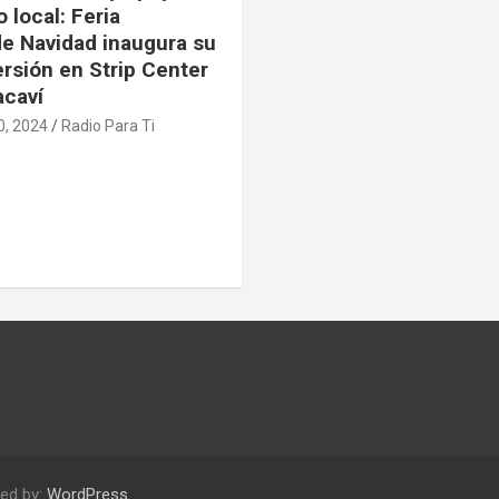
 local: Feria
 Navidad inaugura su
ersión en Strip Center
acaví
0, 2024
Radio Para Ti
ed by:
WordPress