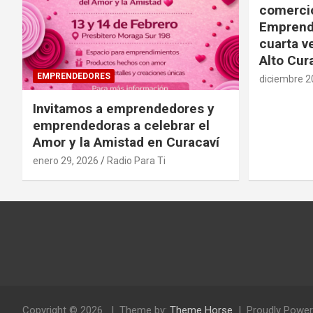
comercio
Emprende
cuarta v
Alto Cur
EMPRENDEDORES
diciembre 2
Invitamos a emprendedores y
emprendedoras a celebrar el
Amor y la Amistad en Curacaví
enero 29, 2026
Radio Para Ti
Copyright © 2026
Theme by:
Theme Horse
Proudly Power