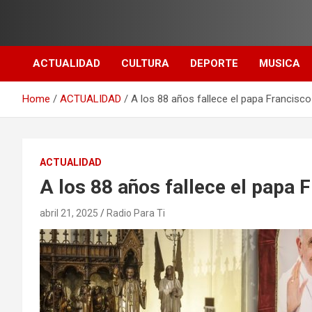
Skip
to
content
ACTUALIDAD
CULTURA
DEPORTE
MUSICA
Home
ACTUALIDAD
A los 88 años fallece el papa Francisco
ACTUALIDAD
A los 88 años fallece el papa 
abril 21, 2025
Radio Para Ti