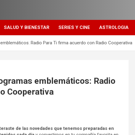
SALUD Y BIENESTAR
SERIES Y CINE
ASTROLOGIA
 emblemáticos: Radio Para Ti firma acuerdo con Radio Cooperativa
programas emblemáticos: Radio
io Cooperativa
nteraste de las novedades que tenemos preparadas en
tenidos cada día
y convertirnos en tu compañía favorita en