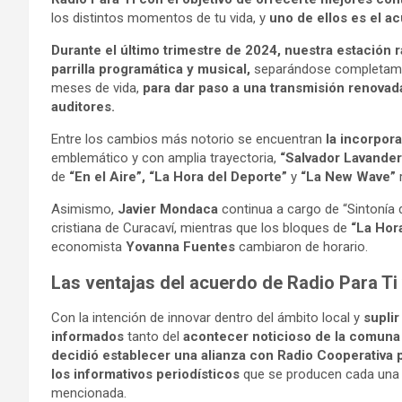
los distintos momentos de tu vida, y
uno de ellos es el a
Durante el último trimestre de 2024, nuestra estación 
parrilla programática y musical,
separándose completame
meses de vida,
para dar paso a una transmisión renovad
auditores.
Entre los cambios más notorio se encuentran
la incorpor
emblemático y con amplia trayectoria,
“Salvador Lavander
de
“En el Aire”, “La Hora del Deporte”
y
“La New Wave”
Asimismo,
Javier Mondaca
continua a cargo de “Sintoní
cristiana de Curacaví, mientras que los bloques de
“La Hor
economista
Yovanna Fuentes
cambiaron de horario.
Las ventajas del acuerdo de Radio Para Ti
Con la intención de innovar dentro del ámbito local y
supli
informados
tanto del
acontecer noticioso de la comuna 
decidió establecer una alianza con Radio Cooperativa
los informativos periodísticos
que se producen cada una h
mencionada.