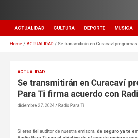
Skip
to
content
ACTUALIDAD
CULTURA
DEPORTE
MUSICA
Home
ACTUALIDAD
Se transmitirán en Curacaví programas
ACTUALIDAD
Se transmitirán en Curacaví 
Para Ti firma acuerdo con Rad
diciembre 27, 2024
Radio Para Ti
Si eres fiel auditor de nuestra emisora,
de seguro ya te e
Radio Para Ti con el objetivo de ofrecerte mejores con