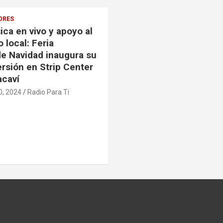
ORES
ca en vivo y apoyo al
 local: Feria
 Navidad inaugura su
ersión en Strip Center
acaví
0, 2024
Radio Para Ti