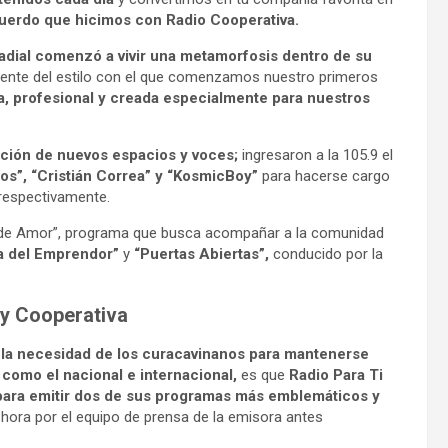
cuerdo que hicimos con Radio Cooperativa.
radial comenzó a vivir una metamorfosis dentro de su
nte del estilo con el que comenzamos nuestro primeros
a, profesional y creada especialmente para nuestros
ación de nuevos espacios y voces;
ingresaron a la 105.9 el
os”, “Cristián Correa” y “KosmicBoy”
para hacerse cargo
respectivamente.
a de Amor”, programa que busca acompañar a la comunidad
a del Emprendor”
y
“Puertas Abiertas”,
conducido por la
 y Cooperativa
r la necesidad de los curacavinanos para mantenerse
como el nacional e internacional,
es que
Radio Para Ti
 para emitir dos de sus programas más emblemáticos y
ora por el equipo de prensa de la emisora antes